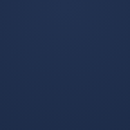
闪电划破的不仅是夜空
杰伦·格林对阵魔术的这场表演，将会成为他职业生涯的转折点之一，
这不只是一场高得分的比赛,而是一位年轻球星向联盟宣告自己已经准
备好接管比赛的宣言。
在篮球的世界里，有些夜晚属于团队，有些夜晚属于个人，而当个人
能力在团队胜利中完全展现时，便诞生了传奇的种子，杰伦·格林在黄
金一号球馆投下的不只是篮球,更是他作为未来超级巨星的宣言。
正如那道黑色闪电撕裂夜空，格林也撕裂了所有关于他潜力上限的质
疑，在国王对阵魔术的夜晚，一位新的国王正在加冕，而他的权杖,就
是那颗不停旋转的橙色皮球。
版权声明
本文仅代表作者观点，不代表爱游戏立场。
本文系作者授权ayx发表，未经许可，不得转载。