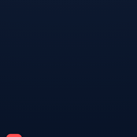
爱游戏APP-纽约篮网的全民战争浪潮，乔治王棋局，辽宁铁骑如何失蹄？
爱游戏下载-中国队完胜日本队，马琳惊艳四座
爱游戏娱乐-双面足球神话，萨拉赫的星光与厄瓜多尔的逆袭，末节决战的哲学
最近发表
爱游戏在线-唯一性之夜，当阿诺德的热火，烧穿2026世界杯A组的宿命之墙
爱游戏体育-宿命的轮回，2026世界杯，历史重演之夜—格列兹曼用战术智慧书写澳大利亚横扫瑞典的冰与火之歌
爱游戏-布达佩斯之夜，当孤注一掷的匈牙利人，用莱万的最后一秒，改写了世界杯的唯一剧本
爱游戏娱乐-雷克雅未克的极光，2026世界杯F组，冰岛队那记撕裂时空的绝杀
爱游戏体育-当唯一成为宿命，D组生死战，莱万用十分钟改写了厄瓜多尔与罗马尼亚的命运
爱游戏官方-逆转之夜，布罗佐维奇导演的北非奇迹—2026世界杯A组焦点战摩洛哥2-1罗马尼亚纪实
爱游戏在线-逆转之夜，2026世界杯揭幕战，凯恩以铁血统治改写匈牙利足球命运
爱游戏APP-绿茵霸权更迭，2026世界杯H组焦点战，美国铁血防线力克桑巴军团，努涅斯用对抗书写唯一剧本
爱游戏在线-（多角度扩展）
爱游戏官网-唯一的光，三笘薰如何在2026世界杯C组改写匈牙利与德国的命运
标签列表