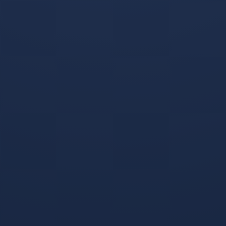
相关阅读
爱游戏-布达佩斯之夜，当孤注一掷的匈牙利人，用莱万的最后
一秒，改写了世界杯的唯一剧本
爱游戏体育-当唯一成为宿命，D组生死战，莱万用十分钟改写了
厄瓜多尔与罗马尼亚的命运
爱游戏在线-逆转之夜，2026世界杯揭幕战，凯恩以铁血统治改
写匈牙利足球命运
爱游戏在线-（多角度扩展）
爱游戏娱乐-诸神黄昏下的冰与火之歌，齐耶赫独舞，德意志战
车碾过维京怒吼
爱游戏tv-2026世界杯F组巅峰对决，比利时铁骑碾压制泰国，莱
万孤星闪耀难救主
爱游戏APP-南美桑巴的孤独突围，当维尼修斯以一己之力，将唯
一写进2026世界杯H组的历史
爱游戏官方-一夜逆转，2026世界杯C组匈牙利绝杀德国，德布
劳内成最耀眼暗影
爱游戏官方入口-冰火两重天，2026世界杯强强对话中，芬兰完
胜墨西哥，齐耶赫用一己之力改写足球版图
爱游戏官网-冷门之夜，2026世界杯E组，泰国用防守反击书写亚
洲足球新篇章，塔雷米独造三球完胜葡萄牙
< 上一篇
下一篇 >
发表评论