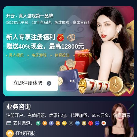
首页
即时比分
专家推荐
赛后点评
热门讨论
首页
即时比分
爱游戏官网-暗夜舞台，新王加冕，杰伦·格林撕裂
魔术的黑色闪电
爱游戏官网-暗夜舞台，新王加冕，杰伦·格林撕
0
裂魔术的黑色闪电
2026.03.02 |
爱游戏
| 178次围观
当终场蜂鸣器划破黄金一号球馆的喧嚣，记分牌定格在112:105，萨
克拉门托国王队主场击退奥兰多魔术，但今夜，所有聚光灯并未平均
分配给两支球队的胜负——它们聚焦于一道撕裂对手防线的黑色闪
电：杰伦·格林。