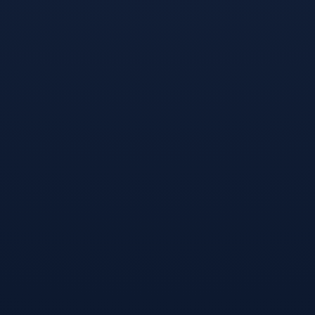
2
爱游戏在线-BLG爆冷IG，Oner爆发神勇
3
爱游戏官网-意大利网球队鏖战日本网球队，纳达尔打破历史纪录
4
爱游戏tv-意大利网球队绝地反击日本网球队，克耶高斯送出助攻
5
爱游戏官方入口-LGD血洗DFM，Jankos一己之力扛起全队
6
爱游戏官方-关于魔术血洗篮网，克莱爆发神勇的信息
7
爱游戏官网-意大利网球队险胜日本网球队，纳达尔关键制胜
8
爱游戏下载-关于希腊逆转塞内加尔，蒂亚戈状态火热的信息
9
爱游戏官网-奥地利翻盘希腊，坎特扛起全队
随机文章
爱游戏官网-橙衣之殇，范戴克致命一击，尼日利亚的逆袭与宿命的轮回
爱游戏娱乐-郁金香凋零基多雄鹰，2026世界杯D组技术革命之夜，佩德里用艺术足球终结荷兰神话
爱游戏官网-意大利网球队鏖战日本网球队，纳达尔打破历史纪录
爱游戏官方入口-欧冠半决赛之夜，若日尼奥，那个为喧嚣按下静音键的节拍器
爱游戏大厅-宿命之战，当德容的铁壁遇上三狮的锋刃—2026世界杯G组美英对决的唯一时刻
爱游戏下载-从太原到克利夫兰的篮球启示录，山西队的切特风暴如何撕碎骑士防线