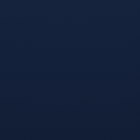
1185
0
文章数
评论数
作者其它文章
爱游戏在线-唯一性之夜，当阿诺德的热火，烧穿2026世界杯A组的
2026.08.07
爱游戏体育-宿命的轮回，2026世界杯，历史重演之夜—格列兹曼
2026.08.07
爱游戏-布达佩斯之夜，当孤注一掷的匈牙利人，用莱万的最后一秒
2026.08.07
浏览更多
热门文章
1
爱游戏APP-包含美国男篮爆冷雷霆，保罗一己之力扛起全队的词条