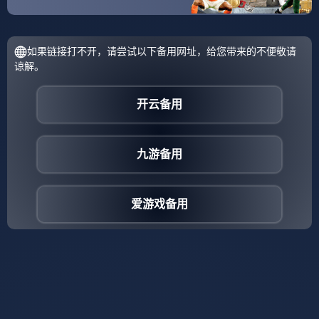
速中保持平衡。”
这些训练成果在本场比赛中完全展现，他不再仅仅是依靠速度和弹跳
的突破手，而是成为了一个能在球场任何位置制造威胁的全面得分
手，从底角无球跑动接球就投，到持球挡拆后的决策，再到关键时刻
的单打能力,格林的武器库已变得丰富多样。
国王的新王权象征