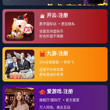
暗夜舞台的独舞者
比赛前三节，双方缠斗如同古典戏剧中的宿敌对峙，分差始终胶着在
个位数，魔术队的防线如同精心编织的蛛网，试图困住国王队的每一
次进攻企图，在第三节末端，当球队以78:75微弱领先时，杰伦·格林
开启了一段将被载入赛季精彩集锦的个人表演。
他先是在左侧45度角面对两人紧逼，一记后撤步三分如同精确制导的
导弹，空心入网，下一个回合，魔术队加强外线压迫，格林却如泥鳅
般穿过人缝，加速突入禁区，在7尺长臂的封盖下完成高难度拉杆上
篮,并造成犯规。
“那就像观看一场精心编排的独舞，”国王队主教练迈克·布朗在赛后评
价，“他找到了节奏，然后整个球场变成了他的舞台。”
数据背后的艺术
格林全场出战37分钟，26投15中，三分球11中6，罚球8中7，狂砍43
分，同时贡献7个篮板和4次助攻,这些数字不足以完全捕捉他今晚的统