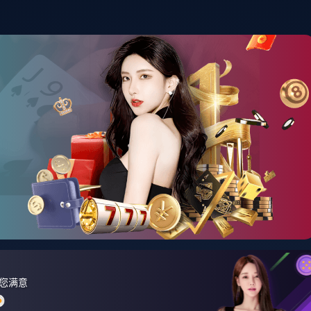
后点评
热门讨论
姆轰下41分导演逆转好戏，公牛防守溃败显冠军底蕴缺失
轰下41分导演逆转好戏，公牛防守溃败
0