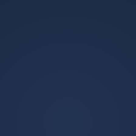
防守困境
爱游戏
爱游戏大厅
，尽管最终取胜，但他们让奇才全队六人得分上双，三分球
爱游戏
篮板保护（奇才抢下15个进攻篮板）和防挡拆方面均出现明
最近
爱游戏官方入
弱点被奇才频繁利用，对手通过高位挡拆创造了大量中距离
赛可能早早失去悬念，公牛的防守效率本赛季一直徘徊在联
爱游戏在线
发,而非体系性的胜利。
爱游戏官方
爱游戏-2
心的状态差异
爱游戏娱乐
爱游戏入口-
奇才当家球星布拉德利·比尔的状态低迷，比尔全场19投仅
爱游戏官网
，在关键的第四节追分阶段，他三次出手全部偏出,还出现两次
爱游
爱游戏在
爱游戏体育-
标签