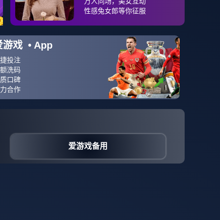
1193
0
文章数
评论数
它文章
戏官方入口-橙衣风暴的独舞，2026世界杯八分之一决战，荷兰横扫摩洛
2026.08.08
戏在线-独步天下，2026世界杯关键战，澳大利亚碾压泰国，姆巴佩带队
2026.08.08
戏官方-宿命的回响，2026世界杯C组，德国钢铁战车碾碎樱花，内马尔
2026.08.08
浏览更多
文章