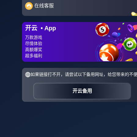
末节一波流定乾坤
在昨晚的NBA常规赛中，芝加哥公牛主
变成一场令人瞠目的个人表演秀，前三
建立9分优势，然而第四节风云突变，在布
潮，最终以118-102完胜对手,拿下关键
英格拉姆：巨星价
本场比赛，英格拉姆交出了赛季最佳表现之
砍41分的同时还有8篮板6助攻3抢断的
连续回应：