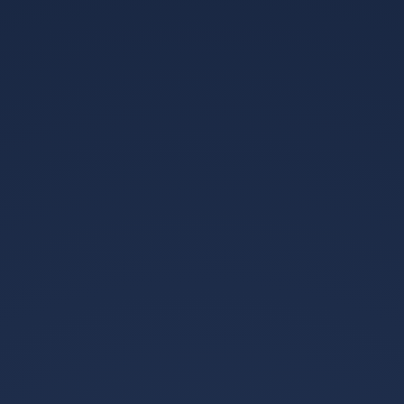
下半场，比赛进入白热化，厄瓜多尔加强了对莫德里奇的盯防，甚至
不惜用犯规来阻止他转身，第61分钟，莫德里奇在后场被铲倒，裁判
没有吹罚，厄瓜多尔发动快速反击，眼看就要形成三打二的局面，所
有人都以为葡萄牙的防线即将被撕开，可莫德里奇却已经站了起来，
他没有抱怨，没有摊手，而是以不可思议的速度回追四十米，在禁区
前沿用一个干净利落的铲断化解了危机，这个三十八岁的男人，这个
已在世界足坛奔跑近二十年的“老将”，用他并不强壮的身体,挡住了厄
瓜多尔最致命的一击。
第78分钟，莫德里奇罚出角球，皮球在空中划出一道诡异的弧线，绕