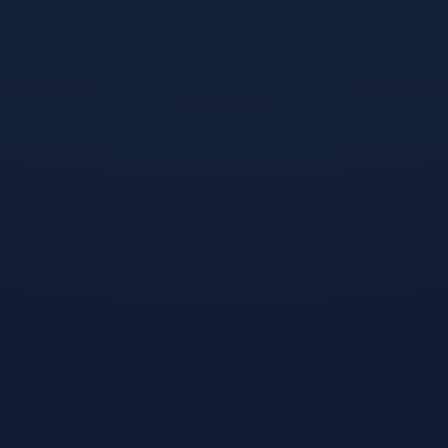
爱游戏体育-宿命的轮回，2026世界杯，历史重演之夜—格列兹曼
2026.08.07
爱游戏-布达佩斯之夜，当孤注一掷的匈牙利人，用莱万的最后一秒
2026.08.07
浏览更多
热门文章
1
爱游戏APP-包含美国男篮爆冷雷霆，保罗一己之力扛起全队的词条
2
爱游戏在线-BLG爆冷IG，Oner爆发神勇
3
爱游戏官网-意大利网球队鏖战日本网球队，纳达尔打破历史纪录
4
爱游戏tv-意大利网球队绝地反击日本网球队，克耶高斯送出助攻
5
爱游戏官方入口-LGD血洗DFM，Jankos一己之力扛起全队
6
爱游戏官方-关于魔术血洗篮网，克莱爆发神勇的信息
7
爱游戏官网-意大利网球队险胜日本网球队，纳达尔关键制胜
8
爱游戏下载-关于希腊逆转塞内加尔，蒂亚戈状态火热的信息