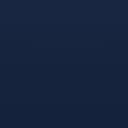
提交评论
爱游戏
1185
0
文章数
评论数
作者其它文章
爱游戏在线-唯一性之夜，当阿诺德的热火，烧穿2026世界杯A组的
2026.08.07