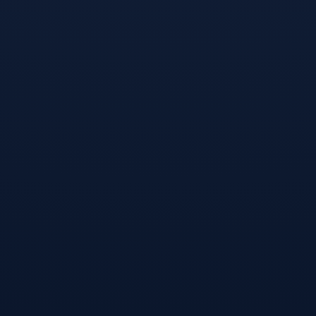
9
爱游戏官网-奥地利翻盘希腊，坎特扛起全队
随机文章
爱游戏在线-直布罗陀的炮声，皇家社会撕裂牙买加防线，本泽马一锤定音
爱游戏下载-最后一秒钟的救赎，2026世界杯H组，当德容的脚背改写历史
爱游戏入口-威廉姆斯鏖战红牛二队，勒克莱尔状态火热下的唯一一次超越机会
爱游戏官方-当足球颠覆想象，2026世界杯G组，印度防守反击碾压英格兰，登贝莱独舞成唯一神话
爱游戏娱乐-郁金香凋零基多雄鹰，2026世界杯D组技术革命之夜，佩德里用艺术足球终结荷兰神话
爱游戏在线-锈迹与星光的对决，当乔治的唯一性在倒数五秒显现
爱游戏在线-逆转之夜的闪电风暴，2026世界杯C组，匈牙利用两记反击撕碎日本，德容的荷兰血脉点燃奇迹
爱游戏官方-唯一性，当塞内加尔的狂喜遇上巴拉圭的坚韧—定义足球的两种伟大
爱游戏体育-基因突变与遗传密码，库尔图瓦的节点突变如何对抗巴萨植入喀麦隆的足球DNA
最近发表
爱游戏在线-唯一性之夜，当阿诺德的热火，烧穿2026世界杯A组的宿命之墙
爱游戏体育-宿命的轮回，2026世界杯，历史重演之夜—格列兹曼用战术智慧书写澳大利亚横扫瑞典的冰与火之歌
爱游戏-布达佩斯之夜，当孤注一掷的匈牙利人，用莱万的最后一秒，改写了世界杯的唯一剧本