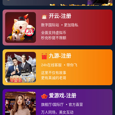
是的，你没有看错，莫德里奇，这个克罗地亚的传奇，却在葡萄牙的
球衣下，成为了全场最耀眼的存在，这不是一次转会，不是国籍变
更，而是一场足球世界里最独特的“借用”——国际足联为纪念世界杯
百年，在2026年推出了一项史无前例的“传奇外援规则”，允许每支球
队在小组赛阶段临时征召一名未代表本国出战的传奇球星，葡萄牙主
帅毫不犹豫地选择了莫德里奇,这个用中场艺术重新定义现代足球的
人。
比赛在得克萨斯州的AT&T体育场进行，温度高达38摄氏度，草皮在
烈日下泛着刺眼的光，厄瓜多尔开场便展现出高原球队特有的爆发
力，他们的边锋瓦伦西亚像一柄匕首，不断刺向葡萄牙的肋部，第18
分钟，厄瓜多尔利用角球机会头球破门，整个球场瞬间被南美球迷的
欢呼声淹没，葡萄牙陷入被动，年轻的中场在对手的逼抢下频频失误,
C罗在前场孤立无援。
这时,莫德里奇站了出来。